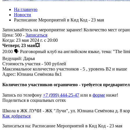
На главную
Новости
Расписание Мероприятий в Кид Код - 23 мая
Записывайтесь на мероприятие заранее! Количество мест огра
Цена:
500 -
Записаться
Когда:
23 мая 2024 г. c 20:00
Четверг, 23 мая💥
20:00 🗣 Разговорный клуб на английском языке, тема: "The lim
Ведущий: Дарья
Стоимость участия - 500 рублей
Максимальное количество участников - 5 , уровень B2 и выше
Адрес: Юлиана Семёнова 8к1
Количество участников ограничено - требуется предварител
Запись по телефону
+7 (999) 444-25-47
или в
форме
ниже!
Поделиться в социальных сетях
Поделиться Вконтакте
Поделиться в Телеграме
Школа в ЖК ЛУЧИ
-
ЖК "Лучи", ул. Юлиана Семёнова д. 8 кор
Как добраться
Записаться на: Расписание Мероприятий в Кид Код - 23 мая