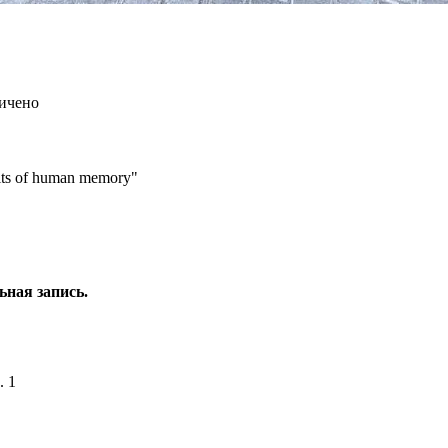
ничено
its of human memory"
ьная запись.
. 1