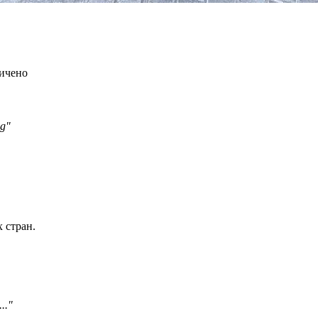
ничено
ng"
 стран.
.."