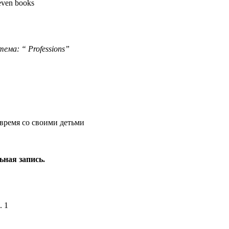
 even books
тема: “ Professions”
 время со своими детьми
ьная запись.
. 1