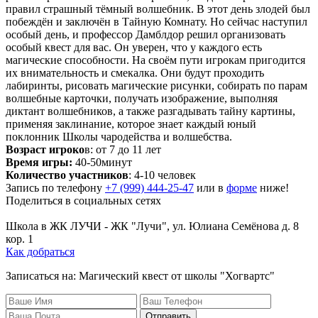
правил страшный тёмный волшебник. В этот день злодей был
побеждён и заключён в Тайную Комнату. Но сейчас наступил
особый день, и профессор Дамблдор решил организовать
особый квест для вас. Он уверен, что у каждого есть
магические способности. На своём пути игрокам пригодится
их внимательность и смекалка. Они будут проходить
лабиринты, рисовать магические рисунки, собирать по парам
волшебные карточки, получать изображение, выполняя
диктант волшебников, а также разгадывать тайну картины,
применяя заклинание, которое знает каждый юный
поклонник Школы чародейства и волшебства.
Возраст игроко
в: от 7 до 11 лет
Время игры:
40-50минут
Количество участников
: 4-10 человек
Запись по телефону
+7 (999) 444-25-47
или в
форме
ниже!
Поделиться в социальных сетях
Поделиться Вконтакте
Поделиться в Телеграме
Школа в ЖК ЛУЧИ
-
ЖК "Лучи", ул. Юлиана Семёнова д. 8
кор. 1
Как добраться
Записаться на: Магический квест от школы "Хогвартс"
Отправить